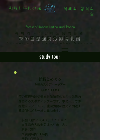
화해와 평화의
和解と平和の森
숲
Forest of Reconciliation and Peace
슈마리나이강제노동박물관
笹の墓標強制労働博物館
Shumarinai Forced Labor Museum
study tour
館長とめぐる
朱鞠内スタディーツアー
(4月～11月)
笹の墓標強制労働博物館館長の案内で朱鞠内
をめぐるスタディツアーです。車に乗って博
物館をスタートし、強制労働の歴史に関連す
る場所などを一緒に尋ねます。
・参加人数: 4人まで。ただし車で
来る場合人数制限はありません。
・料金: 無料
・所要要時間: 1時間
・予約: 必要なし