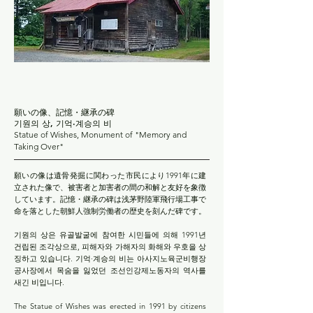
願いの像、記憶・継承の碑
기원의 상, 기억·계승의 비
Statue of Wishes, Monument of "Memory and
Taking Over"
願いの像は遺骨発掘に関わった市民により1991年に建
立された像で、被害者と加害者の間の和解と友好を象徴
しています。記憶・継承の碑は浅茅野陸軍飛行場工事で
命を落とした朝鮮人強制労働者の歴史を刻んだ碑です。
기원의 상은 유골발굴에 참여한 시민들에 의해 1991년
건립된 조각상으로, 피해자와 가해자의 화해와 우호을 상
징하고 있습니다. 기억·계승의 비는 아사지노육군비행장
공사장에서 목숨을 잃었던 조선인강제노동자의 역사를
새긴 비입니다.
The Statue of Wishes was erected in 1991 by citizens