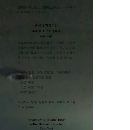
​※天候やその日の状況等によりツアーが中止
になる場合もあります。
관장과 함께하는
슈마리나이 스터디 투어
(4월~11월)
​슈마리나이강제노동박물관 관장의 안내로
슈마리나이를 둘러보는 스터디 투어입니다.
박물관을 출발해 차량으로 이동하며 강제노
동 역사와 관련 있는 장소를 함께 찾아갑니
다.
・
참가 인원: 최대 4명(단, 개별차량으
로 방문시 인원제한 없음)
・
요금: 무료
・
소요 시간: 1시간
・
예약: 불필요
※날씨나 당일 상황에 따라 투어가 취소될
수 있습니다.
Shumarinai Study Tour
w/the Museum Director
(Apr-Nov)