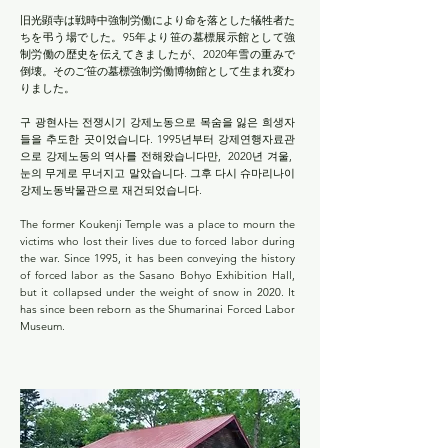
旧光顕寺は戦時中強制労働により命を落とした犠牲者た
ちを弔う場でした。95年より笹の墓標展示館として強
制労働の歴史を伝えてきましたが、2020年雪の重みで
倒壊。そのご笹の墓標強制労働博物館として生まれ変わ
りました。
구 광현사는 전쟁시기 강제노동으로 목숨을 잃은 희생자
들을 추도한 곳이었습니다. 1995년부터
강제연행자료관
으로 강제노동의 역사를 전해왔습니다만, 2020년 겨울,
눈의 무게로 무너지고 말았습니다. 그후 다시 슈마리나이
강제노동박물관으로 재건되었습니다.
The former Koukenji Temple was a place to mourn the
victims who lost their lives due to forced labor during
the war. Since 1995, it has been conveying the history
of forced labor as the Sasano Bohyo Exhibition Hall,
but it collapsed under the weight of snow in 2020. It
has since been reborn as the Shumarinai Forced Labor
Museum.