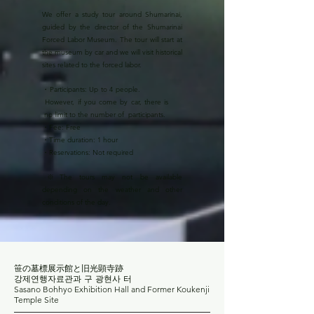
We offer a study tour around Shumarinai,
guided by the director of the Shumarinai
Forced Labor Museum. The tour will start at
the museum by car and we will visit historical
sites related to the forced labor.
・Participants: Up to 4 people.
However, if you come by car, there is
no limit to the number of participants.
・Fee: Free
・Time duration: 1 hour
・Reservations: Not required
​※The tours may not be available
depending on the weather and other
conditions of the day.
笹の墓標展示館と旧光顕寺跡
강제연행자료관과 구 광현사 터
Sasano Bohhyo Exhibition Hall and Former Koukenji
Temple Site