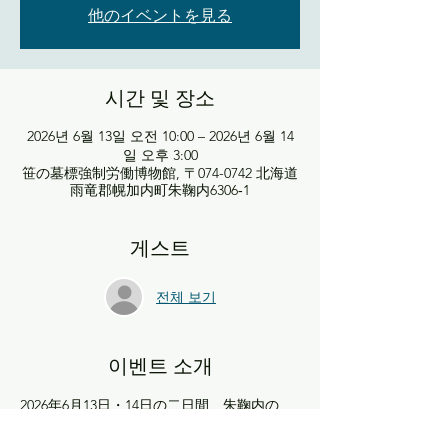
他のイベントを見る
시간 및 장소
2026년 6월 13일 오전 10:00 – 2026년 6월 14
일 오후 3:00
笹の墓標強制労働博物館, 〒074-0742 北海道
雨竜郡幌加内町朱鞠内6306‐1
게스트
전체 보기
이벤트 소개
2026年6月13日・14日の二日間、朱鞠内の
「和解と平和の森」、「共同墓地」、「願い
の像の周り」などの草刈りを行います。