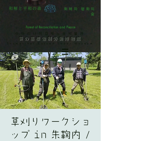
화해와 평화의
和解と平和の森
숲
Forest of Reconciliation and Peace
슈마리나이강제노동박물관
笹の墓標強制労働博物館
Shumarinai Forced Labor Museum
草刈りワークショ
ップ in 朱鞠内 /